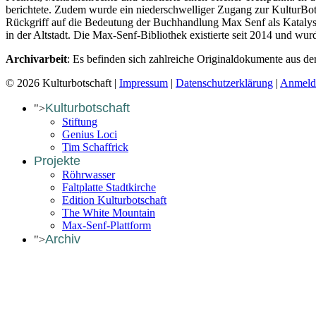
berichtete. Zudem wurde ein niederschwelliger Zugang zur KulturBots
Rückgriff auf die Bedeutung der Buchhandlung Max Senf als Katalysato
in der Altstadt. Die Max-Senf-Bibliothek existierte seit 2014 und wu
Archivarbeit
: Es befinden sich zahlreiche Originaldokumente aus d
© 2026 Kulturbotschaft |
Impressum
|
Datenschutzerklärung
|
Anmeld
Kulturbotschaft
">
Stiftung
Genius Loci
Tim Schaffrick
Projekte
Röhrwasser
Faltplatte Stadtkirche
Edition Kulturbotschaft
The White Mountain
Max-Senf-Plattform
Archiv
">