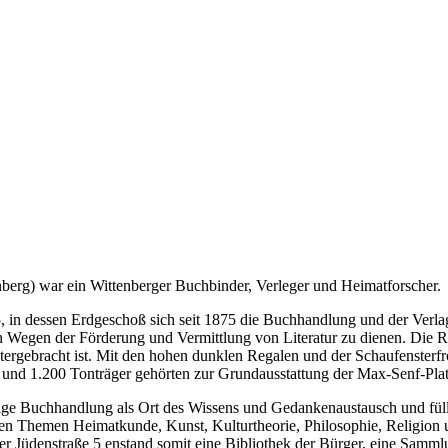
nberg) war ein Wittenberger Buchbinder, Verleger und Heimatforscher.
 5, in dessen Erdgeschoß sich seit 1875 die Buchhandlung und der Ver
en Wegen der Förderung und Vermittlung von Literatur zu dienen. Die
ergebracht ist. Mit den hohen dunklen Regalen und der Schaufensterfro
 und 1.200 Tonträger gehörten zur Grundausstattung der Max-Senf-Plat
lige Buchhandlung als Ort des Wissens und Gedankenaustausch und füllt
 Themen Heimatkunde, Kunst, Kulturtheorie, Philosophie, Religion u
der Jüdenstraße 5 enstand somit eine Bibliothek der Bürger, eine Sammlu