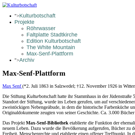
Kulturbotschaft
">
Projekte
Röhrwasser
Faltplatte Stadtkirche
Edition Kulturbotschaft
The White Mountain
Max-Senf-Plattform
Archiv
">
Max-Senf-Plattform
Max Senf
(*2. Juli 1863 in Salzwedel; †12. November 1926 in Witte
Die Stiftung
Kultur
botschaft hatte ihr Stammhaus in der Jüdenstraße
Standort der Stiftung, wurde ins Leben gerufen, um auf verschieden
zweistöckigen Nebengeäbude, in dem die historische Farbenküche unt
Originaldokumente zeugten von seiner Geschichte. Ca. 3.000 Bücher
Das Projekt
Max-Senf-Bibliothek
etablierte die Funktion der ehema
neuem Leben. Dazu wurde die Bevölkerung aufgerufen, Bücher zu den
Freiheit, Menschenrechte und etablierte einen offener Treffpunkt. In 