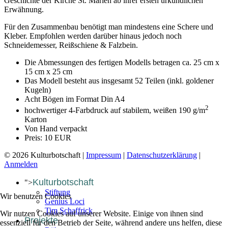
Geschichte der Kirche St. Marien ab ihrer ersten urkundlichen
Erwähnung.
Für den Zusammenbau benötigt man mindestens eine Schere und
Kleber. Empfohlen werden darüber hinaus jedoch noch
Schneidemesser, Reißschiene & Falzbein.
Die Abmessungen des fertigen Modells betragen ca. 25 cm x
15 cm x 25 cm
Das Modell besteht aus insgesamt 52 Teilen (inkl. goldener
Kugeln)
Acht Bögen im Format Din A4
2
hochwertiger 4-Farbdruck auf stabilem, weißen 190 g/m
Karton
Von Hand verpackt
Preis: 10 EUR
© 2026 Kulturbotschaft |
Impressum
|
Datenschutzerklärung
|
Anmelden
Kulturbotschaft
">
Stiftung
Wir benutzen Cookies
Genius Loci
Tim Schaffrick
Wir nutzen Cookies auf unserer Website. Einige von ihnen sind
Projekte
essenziell für den Betrieb der Seite, während andere uns helfen, diese