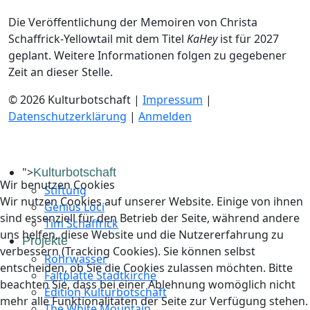
Die Veröffentlichung der Memoiren von Christa
Schaffrick-Yellowtail mit dem Titel
KaHey
ist für 2027
geplant. Weitere Informationen folgen zu gegebener
Zeit an dieser Stelle.
© 2026 Kulturbotschaft |
Impressum
|
Datenschutzerklärung
|
Anmelden
">
Kulturbotschaft
Wir benutzen Cookies
Stiftung
Wir nutzen Cookies auf unserer Website. Einige von ihnen
Genius Loci
sind essenziell für den Betrieb der Seite, während andere
Tim Schaffrick
uns helfen, diese Website und die Nutzererfahrung zu
Projekte
verbessern (Tracking Cookies). Sie können selbst
Röhrwasser
entscheiden, ob Sie die Cookies zulassen möchten. Bitte
Faltplatte Stadtkirche
beachten Sie, dass bei einer Ablehnung womöglich nicht
Edition Kulturbotschaft
mehr alle Funktionalitäten der Seite zur Verfügung stehen.
The White Mountain